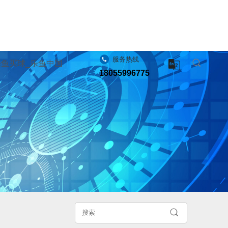
服务热线
乐鱼买球_乐鱼中国
18055996775