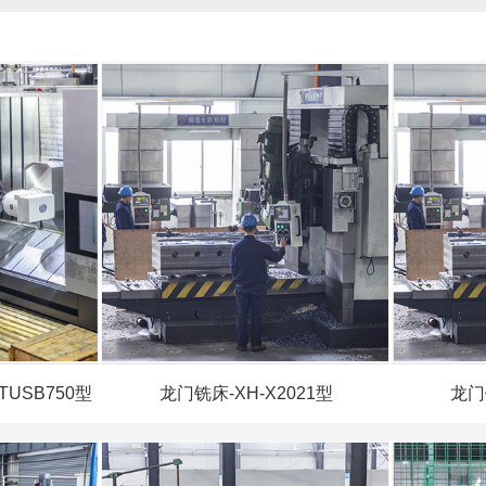
USB750型
龙门铣床-XH-X2021型
龙门