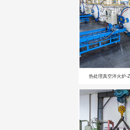
热处理真空淬火炉-ZD-