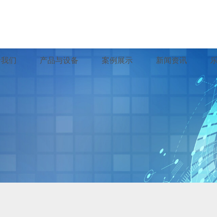
于我们
产品与设备
案例展示
新闻资讯