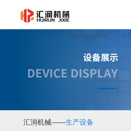
乐鱼买球_乐鱼中国
乐鱼买球_乐鱼中国
关
汇润机械——
生产设备