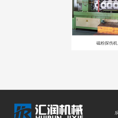
磁粉探伤机